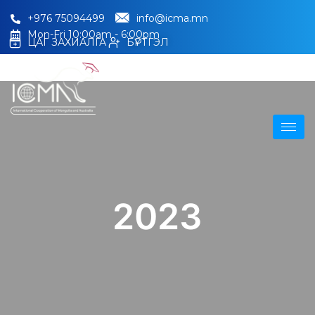
+976 75094499
info@icma.mn
Mon-Fri 10:00am - 6:00pm
ЦАГ ЗАХИАЛГА
БҮРТГЭЛ
2023