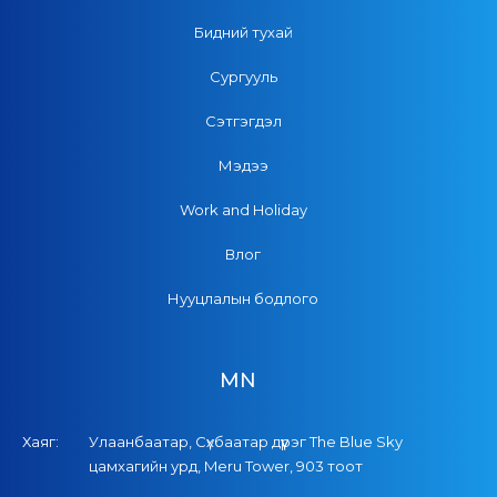
Бидний тухай
Сургууль
Сэтгэгдэл
Мэдээ
Work and Holiday
Влог
Нууцлалын бодлого
MN
Хаяг:
Улаанбаатар, Сүхбаатар дүүрэг The Blue Sky
цамхагийн урд, Meru Tower, 903 тоот