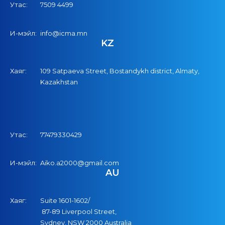
Утас:
7509 4499
И-мэйл:
info@icma.mn
KZ
Хаяг:
109 Satpaeva Street, Bostandykh district, Almaty,
Kazakhstan
Утас:
77479330429
И-мэйл:
Aiko.a2000@gmail.com
AU
Хаяг:
Suite 1601-1602/
87-89 Liverpool Street,
Sydney, NSW 2000 Australia