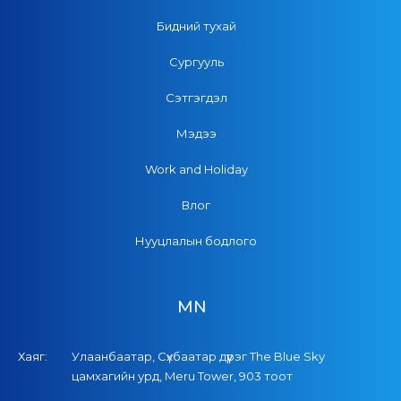
Бидний тухай
Сургууль
Сэтгэгдэл
Мэдээ
Work and Holiday
Влог
Нууцлалын бодлого
MN
Хаяг:
Улаанбаатар, Сүхбаатар дүүрэг The Blue Sky
цамхагийн урд, Meru Tower, 903 тоот