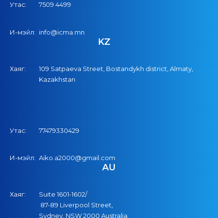
Утас:
7509 4499
И-мэйл:
info@icma.mn
KZ
Хаяг:
109 Satpaeva Street, Bostandykh district, Almaty,
Kazakhstan
Утас:
77479330429
И-мэйл:
Aiko.a2000@gmail.com
AU
Хаяг:
Suite 1601-1602/
87-89 Liverpool Street,
Sydney, NSW 2000 Australia