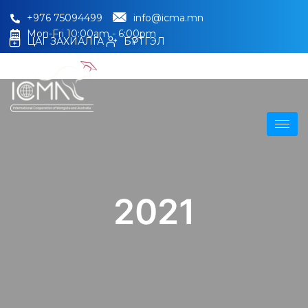
+976 75094499
info@icma.mn
Mon-Fri 10:00am - 6:00pm
ЦАГ ЗАХИАЛГА
БҮРТГЭЛ
2021