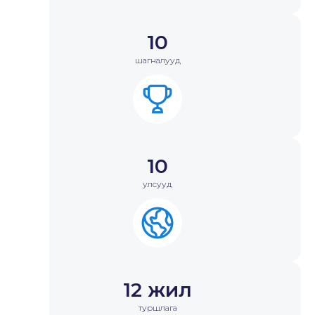
10
шагналууд
10
улсууд
12 жил
туршлага