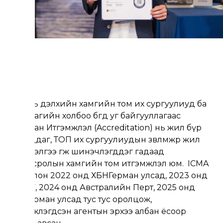
ICEF нь дэлхийн хамгийн том их сургуулиуд ба
агентлагийн холбоо бөгөөд уг байгууллагаас
гаргасан Итгэмжлэл (Accreditation) нь жил бүр
хянагддаг, ТОП их сургуулиудын зөвлөмжөөр жил
бүр үнэлгээ өгж шинэчлэгддэг гадаад
боловсролын хамгийн том итгэмжлэл юм. ICMA
хамт олон 2022 онд ХБНГерман улсад, 2023 онд
БНХАУ, 2024 онд Австралийн Перт, 2025 онд
ХБНГерман улсад тус тус оролцож,
итгэмжлэгдсэн агентын эрхээ албан ёсоор