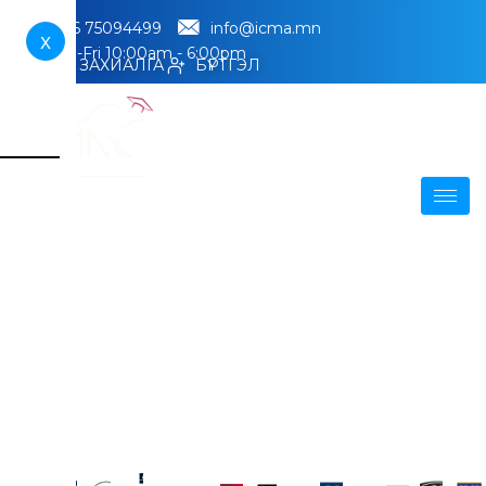
+976 75094499
info@icma.mn
X
Mon-Fri 10:00am - 6:00pm
ЦАГ ЗАХИАЛГА
БҮРТГЭЛ