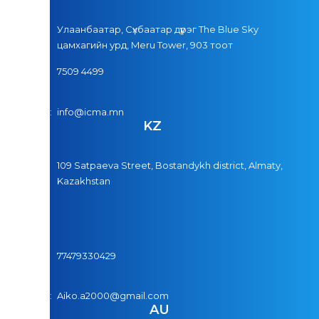
Хаяг:
Улаанбаатар, Сүхбаатар дүүрэг The Blue Sky
цамхагийн урд, Meru Tower, 903 тоот
Утас:
7509 4499
И-мэйл:
info@icma.mn
KZ
Хаяг:
109 Satpaeva Street, Bostandykh district, Almaty,
Kazakhstan
Утас:
77479330429
И-мэйл:
Aiko.a2000@gmail.com
AU