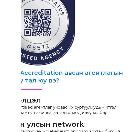
ICEF Accreditation авсан агентлагын
давуу тал юу вэ?
Итгэлцэл
ICEF certified агентлаг учраас их сургуулиудын итгэл
өндөр, хамтын ажиллагаа тогтооход илүү хялбар.
Олон улсын network
ICEF арга хэмжээ, конференст оролцох эрхтэй бөгөөд