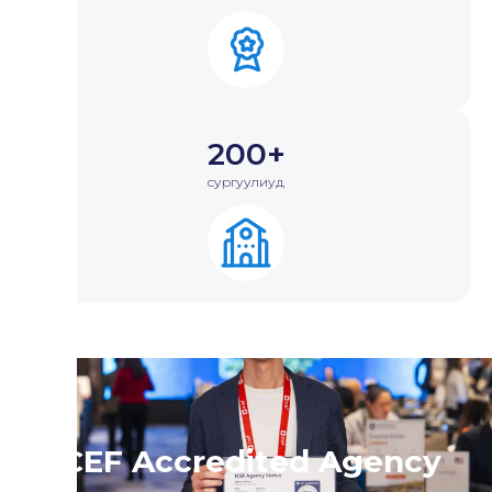
200+
сургуулиуд
ICEF Accredited Agency