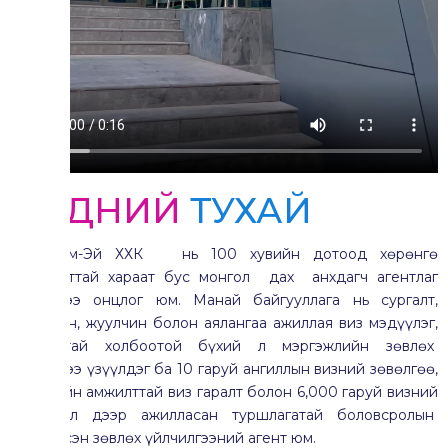
БИДНИЙ
ТУХАЙ
Ай-Си-Эм-Эй ХХК нь 100 хувийн дотоод хөрөнгө
оруулалттай хараат бус монгол дах анхдагч агентлаг
гэдгээрээ онцлог юм. Манай байгууллага нь сургалт,
дагалдан, жуулчин болон аялангаа ажиллая виз мэдүүлэг,
сургалттай холбоотой бүхий л мэргэжлийн зөвлөх
үйлчилгээ үзүүлдэг ба 10 гаруй ангиллын визний зөвөлгөө,
96 хувийн амжилттай виз гаралт болон 6,000 гаруй визний
материал дээр ажиллаcан туршлагатай боловсролын
мэргэшсэн зөвлөх үйлчилгээний агент юм.