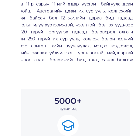
2011 оны 11-р сарын 11-ний өдөр үүсгэн байгуулагдсан
цагаас хойш Австралийн цөөн их сургууль, коллежийг
төлөөлдөг байсан бол 12 жилийн дараа бид гадаад
боловсролыг илүү хүртээмжтэй, нээлттэй болгох үүднээс
нийт 20 гаруй тэргүүлэх гадаад боловсрол олгогч
орнуудын 250 гаруй их сургууль, коллеж болон хэлний
бэлтгэлээс сонголт хийн зуучлуулах, мэдээ мэдээлэл,
мэргэжлийн зөвлөх үйлчилгээг туршлагатай, найдвартай
хамт олноос авах боломжийг бид танд санал болгож
байна.
5000+
сурагчид