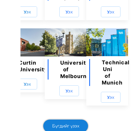
Үзэх
Үзэх
Үзэх
Technical
Curtin
University
Uni
University
of
of
Melbourne
Munich
Үзэх
Үзэх
Үзэх
Бүгдийг үзэх