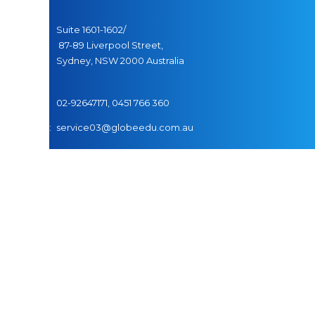
Хаяг:
Suite 1601-1602/
87-89 Liverpool Street,
Sydney, NSW 2000 Australia
Утас:
02-92647171,
04
51
766
360
И-мэйл:
service03@globeedu.com.au