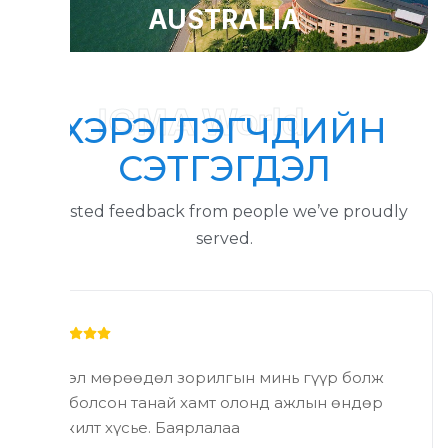
AUSTRALIA
ICMA World
ХЭРЭГЛЭГЧДИЙН
СЭТГЭГДЭЛ
Trusted feedback from people we’ve proudly
served.
Хүсэл мөрөөдөл зорилгын минь гүүр болж
тус болсон танай хамт олонд ажлын өндөр
амжилт хүсье. Баярлалаа