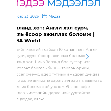
МЭДЭЭ
МЭДЭЭЛЭЛ
1 сар 23, 2026
Мэдээ
Аукланд хот: Англи хэл сурч,
хууль ёсоор ажиллах боломж |
ICMA World
Дэлхийн хамгийн сайхан 10 хотын нэгт Англи
хэл сурч, хууль ёсоор ажиллах боломж
Аукланд хот Шинэ Зеланд бол зүгээр нэг
үзэсгэлэнт байгаль биш — тайван орчин,
найрсаг хүмүүс, өдөр тутмын амьдрал дундаа
англи хэлээ жинхэнэ хэрэглээгээр нь аажмаар
эзэмших боломжтой улс юм. Өглөө кофе
авахдаа, хичээлийн дараа найзуудтайгаа
ярилцахдаа, аялж