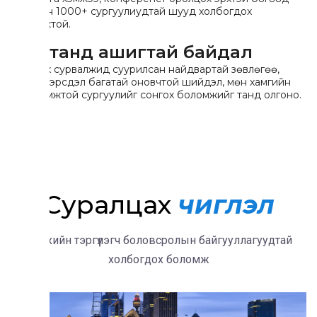
дэлхийн 1000+ сургуулиудтай шууд холбогдох
боломжтой.
Оюутанд ашигтай байдал
Олон эх сурвалжид суурилсан найдвартай зөвлөгөө,
визний эрсдэл багатай оновчтой шийдэл, мөн хамгийн
тохиромжтой сургуулийг сонгох боломжийг танд олгоно.
Суралцах
чиглэл
Дэлхийн тэргүүлэгч боловсролын байгууллагуудтай
холбогдох боломж