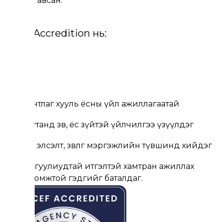
хүлээн авсан.
ICEF Accredition нь:
Агентлаг хууль ёсны үйл ажиллагаатай
Оюутанд зөв, ёс зүйтэй үйлчилгээ үзүүлдэг
Виз, элсэлт, зөвлөгөө мэргэжлийн түвшинд хийдэг
Сургуулиудтай итгэлтэй хамтран ажиллах
боломжтой гэдгийг баталдаг.