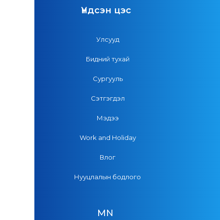
Үндсэн цэс
Улсууд
Бидний тухай
Сургууль
Сэтгэгдэл
Мэдээ
Work and Holiday
Влог
Нууцлалын бодлого
MN