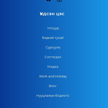
Үндсэн цэс
Улсууд
Бидний тухай
Сургууль
Сэтгэгдэл
Мэдээ
Work and Holiday
Влог
Нууцлалын бодлого