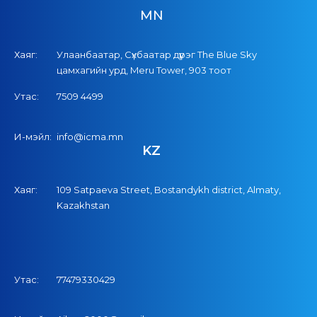
MN
Хаяг:
Улаанбаатар, Сүхбаатар дүүрэг The Blue Sky
цамхагийн урд, Meru Tower, 903 тоот
Утас:
7509 4499
И-мэйл:
info@icma.mn
KZ
Хаяг:
109 Satpaeva Street, Bostandykh district, Almaty,
Kazakhstan
Утас:
77479330429