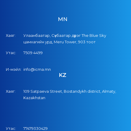
MN
Хаяг:
Улаанбаатар, Сүхбаатар дүүрэг The Blue Sky
цамхагийн урд, Meru Tower, 903 тоот
Утас:
7509 4499
И-мэйл:
info@icma.mn
KZ
Хаяг:
109 Satpaeva Street, Bostandykh district, Almaty,
Kazakhstan
Утас:
77479330429