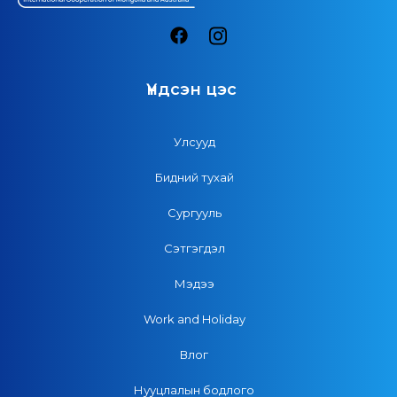
Үндсэн цэс
Улсууд
Бидний тухай
Сургууль
Сэтгэгдэл
Мэдээ
Work and Holiday
Влог
Нууцлалын бодлого