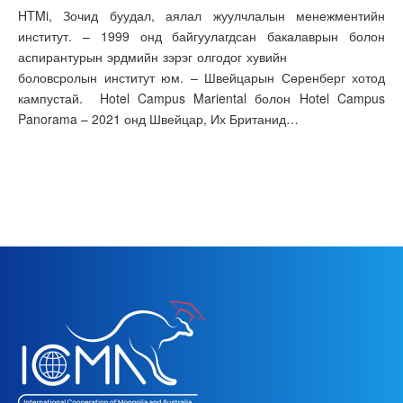
HTMi, Зочид буудал, аялал жуулчлалын менежментийн
институт. – 1999 онд байгуулагдсан бакалаврын болон
аспирантурын эрдмийн зэрэг олгодог хувийн
боловсролын институт юм. – Швейцарын Сөренберг хотод
кампустай. Hotel Campus Mariental болон Hotel Campus
Panorama – 2021 онд Швейцар, Их Британид…