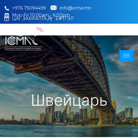
+976 75094499
info@icma.mn
Mon-Fri 10:00am - 6:00pm
ЦАГ ЗАХИАЛГА
БҮРТГЭЛ
Швейцарь