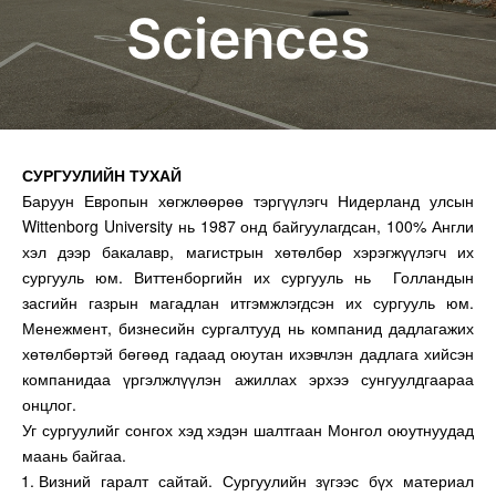
Sciences
СУРГУУЛИЙН ТУХАЙ
Баруун Европын хөгжлөөрөө тэргүүлэгч Нидерланд улсын
Wittenborg University нь 1987 онд байгуулагдсан, 100% Англи
хэл дээр бакалавр, магистрын хөтөлбөр хэрэгжүүлэгч их
сургууль юм. Виттенборгийн их сургууль нь Голландын
засгийн газрын магадлан итгэмжлэгдсэн их сургууль юм.
Менежмент, бизнесийн сургалтууд нь компанид дадлагажих
хөтөлбөртэй бөгөөд гадаад оюутан ихэвчлэн дадлага хийсэн
компанидаа үргэлжлүүлэн ажиллах эрхээ сунгуулдгаараа
онцлог.
Уг сургуулийг сонгох хэд хэдэн шалтгаан Монгол оюутнуудад
маань байгаа.
Визний гаралт сайтай. Сургуулийн зүгээс бүх материал