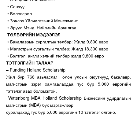
• Санхүү
• Боловсрол
• Зочлох Үйлчилгээний Менежмент
• Эрүүл Мэнд, Нийгмийн Арчилгаа
ТӨЛБӨРИЙН МЭДЭЭЛЭЛ
• Бакалаврын сургалтын төлбөр: Жилд 9,800 евро
• Магистрын сургалтын төлбөр: Жилд 18,300 евро
• Бэлтгэл, англи хэлний төлбөр жилд 9,800 евро
ТЭТГЭЛГИЙН ТАЛААР
– Funding Holland Scholarship
Жил бүр 768 авьяаслаг олон улсын оюутнууд бакалавр,
магистрын зэрэг хамгаалахдаа тус бүр 5,000 еврогийн
тэтгэлэг авах боломжтой.
Wittenborg MBA Holland Scholarship Бизнесийн удирдлагын
магистрын (MBA) бүх мэргэжлээр
суралцахад тус бүр 5,000 еврогийн 10 тэтгэлэг олгоно.