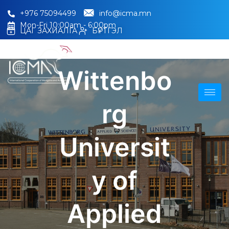
+976 75094499
info@icma.mn
Mon-Fri 10:00am - 6:00pm
ЦАГ ЗАХИАЛГА
БҮРТГЭЛ
Wittenbo
rg
Universit
y of
Applied