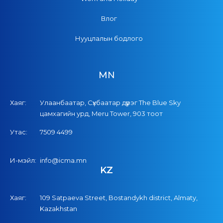
Влог
Нууцлалын бодлого
MN
Хаяг:
Улаанбаатар, Сүхбаатар дүүрэг The Blue Sky
цамхагийн урд, Meru Tower, 903 тоот
Утас:
7509 4499
И-мэйл:
info@icma.mn
KZ
Хаяг:
109 Satpaeva Street, Bostandykh district, Almaty,
Kazakhstan