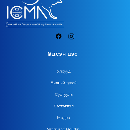
Үндсэн цэс
Улсууд
Бидний тухай
Сургууль
Сэтгэгдэл
Мэдээ
Work and Holiday