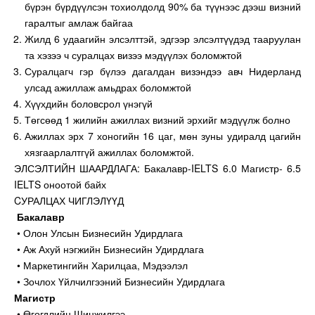
бүрэн бүрдүүлсэн тохиолдолд 90% ба түүнээс дээш визний
гаралтыг амлаж байгаа
Жилд 6 удаагийн элсэлттэй, эдгээр элсэлтүүдэд тааруулан
та хэзээ ч суралцах визээ мэдүүлэх боломжтой
Суралцагч гэр бүлээ дагалдан визэндээ авч Нидерланд
улсад ажиллаж амьдрах боломжтой
Хүүхдийн боловсрол үнэгүй
Төгсөөд 1 жилийн ажиллах визний эрхийг мэдүүлж болно
Ажиллах эрх 7 хоногийн 16 цаг, мөн зуны удиралд цагийн
хязгаарлалтгүй ажиллах боломжтой.
ЭЛСЭЛТИЙН ШААРДЛАГА: Бакалавр-IELTS 6.0 Магистр- 6.5
IELTS оноотой байх
CУРАЛЦАХ ЧИГЛЭЛҮҮД
Бакалавр
• Олон Улсын Бизнесийн Удирдлага
• Аж Ахуй нэгжийн Бизнесийн Удирдлага
• Маркетингийн Харилцаа, Мэдээлэл
• Зочлох Үйлчилгээний Бизнесийн Удирдлага
Магистр
• Өгөгдлийн Шинжилгээ