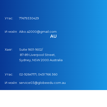
Утас:
77479330429
И-мэйл:
Aiko.a2000@gmail.com
AU
Хаяг:
Suite 1601-1602/
87-89 Liverpool Street,
Sydney, NSW 2000 Australia
Утас:
02-92647171,
04
51
766
360
И-мэйл:
service03@globeedu.com.au