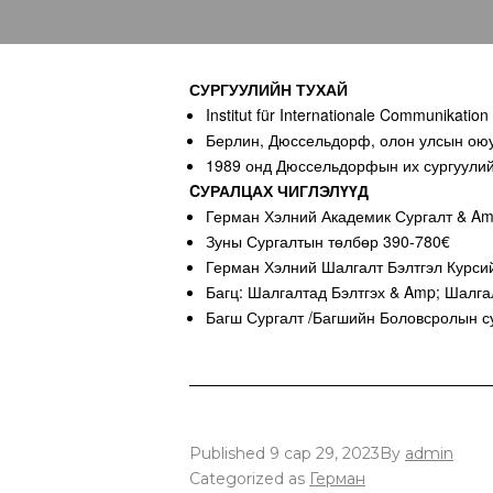
СУРГУУЛИЙН ТУХАЙ
Institut für Internationale Communikati
Берлин, Дюссельдорф, олон улсын оюу
1989 онд Дюссельдорфын их сургуулий
CУРАЛЦАХ ЧИГЛЭЛҮҮД
Герман Хэлний Академик Сургалт & Amp
Зуны Сургалтын төлбөр 390-780€
Герман Хэлний Шалгалт Бэлтгэл Курси
Багц: Шалгалтад Бэлтгэх & Amp; Шалга
Багш Сургалт /Багшийн Боловсролын с
Published
9 сар 29, 2023
By
admin
Categorized as
Герман