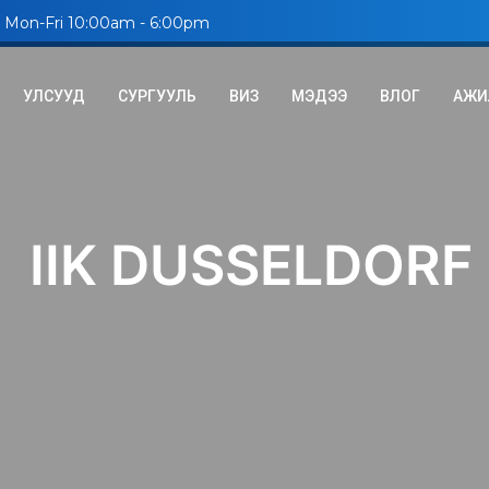
Mon-Fri 10:00am - 6:00pm
УЛСУУД
СУРГУУЛЬ
ВИЗ
МЭДЭЭ
ВЛОГ
АЖИ
IIK DUSSELDORF