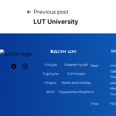
Previous post
LUT University
Үндсэн цэс
M
Улсууд
Бидний тухай
Хаяг:
Ул
Сүх
Сургууль
Сэтгэгдэл
The
Мэдээ
Work and Holiday
цам
Mer
Влог
Нууцлалын бодлого
то
Утас:
750