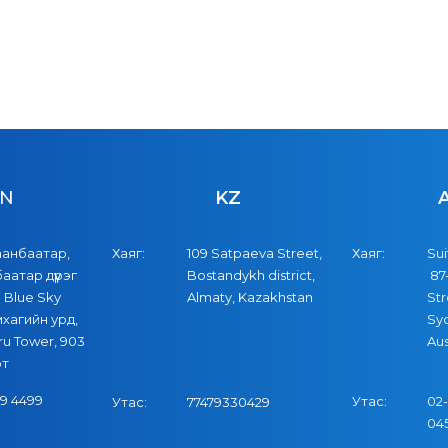
N
KZ
аанбаатар,
Хаяг:
109 Satpaeva Street,
Хаяг:
Sui
баатар дүүрэг
Bostandykh district,
87-
 Blue Sky
Almaty, Kazakhstan
Str
хагийн урд,
Sy
u Tower, 903
Aus
от
9 4499
Утас:
02-
Утас:
77479330429
04