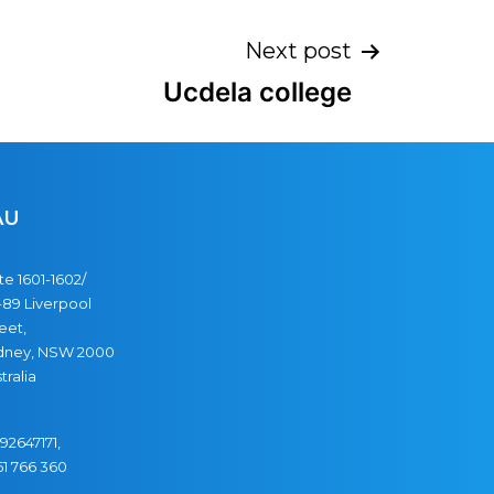
Next post
Ucdela college
AU
te 1601-1602/
89 Liverpool
eet,
dney, NSW 2000
tralia
92647171,
51
766
360