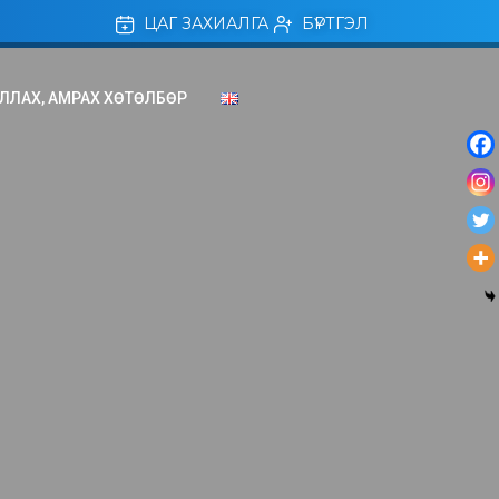
ЦАГ ЗАХИАЛГА
БҮРТГЭЛ
ЛЛАХ, АМРАХ ХӨТӨЛБӨР