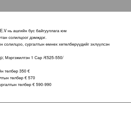
on E.V нь ашгийн бус байгууллага юм
тан солилцоог дэмждэг.
н солилцоо, сургалтын өмнөх хөтөлбөрүүдийг эхлүүлсэн
; Мэргэжилтэн 1 Сар /€525-550/
йн төлбөр 350 €
лтын төлбөр € 570
ургалтын төлбөр € 590-990