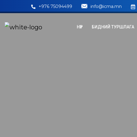
+976 75094499
info@icma.mn
НҮҮР
БИДНИЙ ТУРШЛАГА