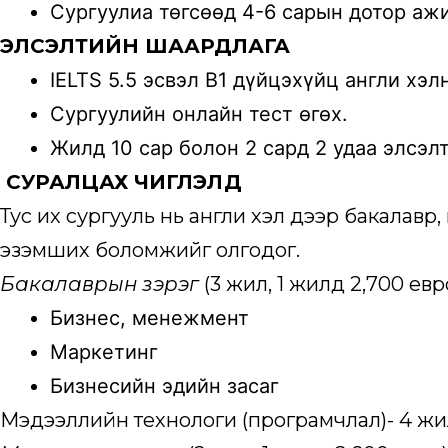
Сургуулиа төгсөөд 4-6 сарын дотор аж
ЭЛСЭЛТИЙН ШААРДЛАГА
IELTS 5.5 эсвэл B1 дүйцэхүйц англи хэ
Сургуулийн онлайн тест өгөх.
Жилд 10 сар болон 2 сард 2 удаа элсэлт
CУРАЛЦАХ ЧИГЛЭЛҮҮД
Тус их сургууль нь англи хэл дээр бакалав
эзэмших боломжийг олгодог.
Бакалаврын зэрэг
(3 жил, 1 жилд 2,700 ев
Бизнес, менежмент
Маркетинг
Бизнесийн эдийн засаг
Мэдээллийн технологи (програмчлал)- 4 ж