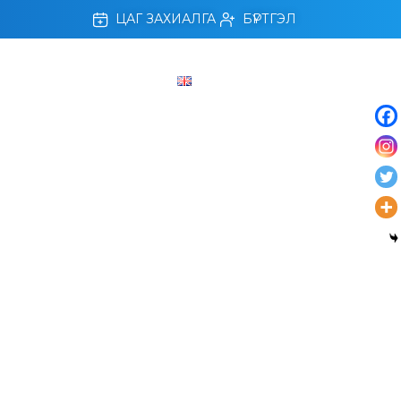
ЦАГ ЗАХИАЛГА
БҮРТГЭЛ
ЛЛАХ, АМРАХ ХӨТӨЛБӨР