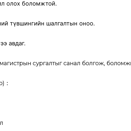
ил олох боломжтой.
лний түвшингийн шалгалтын оноо.
ээ авдаг.
р, магистрын сургалтыг санал болгож, болом
ро)：
ил