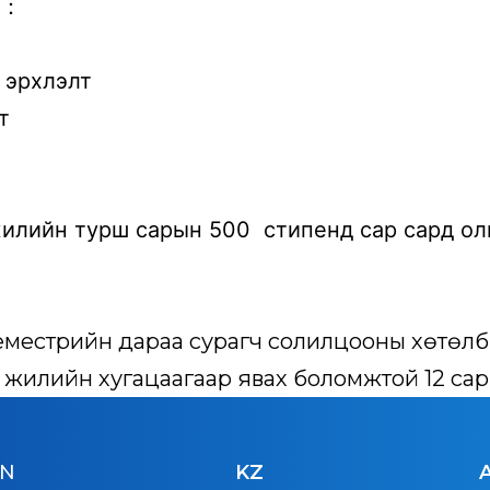
)：
с эрхлэлт
нт
илийн турш сарын 500 стипенд сар сард олг
стрийн дараа сурагч солилцооны хөтөлбөрт б
жилийн хугацаагаар явах боломжтой 12 сарын
N
KZ