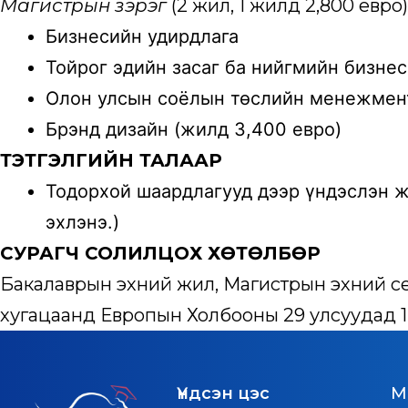
Магистрын зэрэг
(2 жил, 1 жилд 2,800 евро
Бизнесийн удирдлага
Тойрог эдийн засаг ба нийгмийн бизне
Олон улсын соёлын төслийн менежме
Брэнд дизайн (жилд 3,400 евро)
ТЭТГЭЛГИЙН ТАЛААР
Тодорхой шаардлагууд дээр үндэслэн ж
эхлэнэ.)
СУРАГЧ СОЛИЛЦОХ ХӨТӨЛБӨР
Бакалаврын эхний жил, Магистрын эхний семе
хугацаанд Европын Холбооны 29 улсуудад 1 
Үндсэн цэс
M