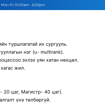
Mon-Fri 10:00am - 6:00pm
УЛСУУД
СУРГУУЛЬ
ВИЗ
МЭДЭЭ
ВЛОГ
АЖИ
ийн туршлагатай их сургууль.
уллагын нэг (u- multirank).
роцессоо эхлэх уян хатан нөхцөл.
хагас жил.
 20 цаг, Магистр- 40 цаг).
алгалт үнэ төлбөргүй.