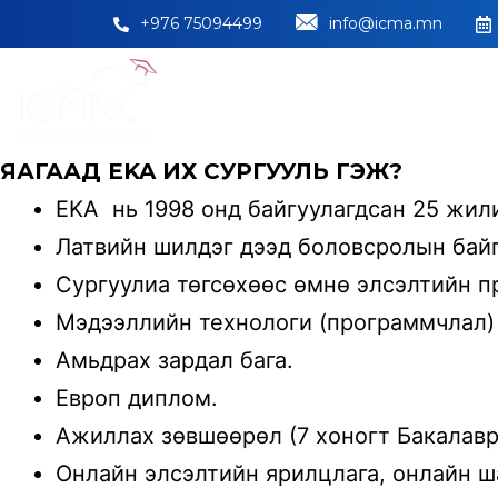
+976 75094499
info@icma.mn
НҮҮР
БИДНИЙ ТУРШЛАГА
ЯАГААД EKA ИХ СУРГУУЛЬ ГЭЖ?
EKA нь 1998 онд байгуулагдсан 25 жил
Латвийн шилдэг дээд боловсролын байгу
Сургуулиа төгсөхөөс өмнө элсэлтийн п
Мэдээллийн технологи (программчлал) 
Амьдрах зардал бага.
Европ диплом.
Ажиллах зөвшөөрөл (7 хоногт Бакалавр-
Онлайн элсэлтийн ярилцлага, онлайн ш