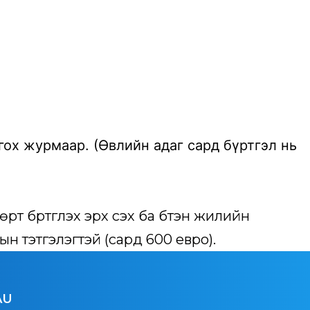
ох журмаар. (Өвлийн адаг сард бүртгэл нь
үртгүүлэх эрх үүсэх ба бүтэн жилийн
 тэтгэлэгтэй (сард 600 евро).
AU