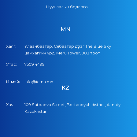
Нууцлалын бодлого
MN
Хаяг:
Улаанбаатар, Сүхбаатар дүүрэг The Blue Sky
цамхагийн урд, Meru Tower, 903 тоот
Утас:
7509 4499
И-мэйл:
info@icma.mn
KZ
Хаяг:
109 Satpaeva Street, Bostandykh district, Almaty,
Kazakhstan