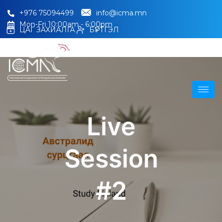
+976 75094499
info@icma.mn
Mon-Fri 10:00am - 6:00pm
ЦАГ ЗАХИАЛГА
БҮРТГЭЛ
Live
Session
#2