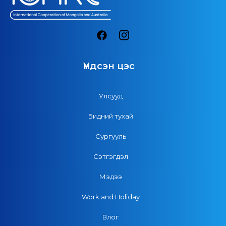
Үндсэн цэс
Улсууд
Бидний тухай
Сургууль
Сэтгэгдэл
Мэдээ
Work and Holiday
Влог