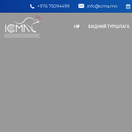
+976 75094499
info@icma.mn
НҮҮР
БИДНИЙ ТУРШЛАГА