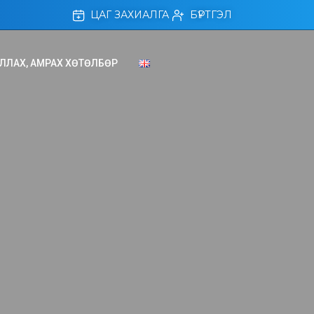
ЦАГ ЗАХИАЛГА
БҮРТГЭЛ
ЛЛАХ, АМРАХ ХӨТӨЛБӨР