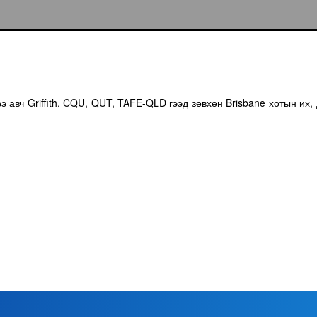
э авч Griffith, CQU, QUT, TAFE-QLD гээд зөвхөн Brisbane хотын их