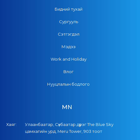
Бидний тухай
Сургууль
Сэтгэгдэл
Мэдээ
Work and Holiday
Влог
Нууцлалын бодлого
MN
Хаяг:
Улаанбаатар, Сүхбаатар дүүрэг The Blue Sky
цамхагийн урд, Meru Tower, 903 тоот