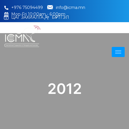
+976 75094499
info@icma.mn
Mon-Fri 10:00am - 6:00pm
ЦАГ ЗАХИАЛГА
БҮРТГЭЛ
2012