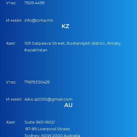
Утас:
7509 4499
И-мэйл:
info@icma.mn
KZ
Хаяг:
109 Satpaeva Street, Bostandykh district, Almaty,
Kazakhstan
Утас:
77479330429
И-мэйл:
Aiko.a2000@gmail.com
AU
Хаяг:
Suite 1601-1602/
87-89 Liverpool Street,
Sydney, NSW 2000 Australia