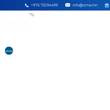
+976 75094499
info@icma.mn
НҮҮР
БИДНИЙ ТУРШЛАГА
Ozford Institut