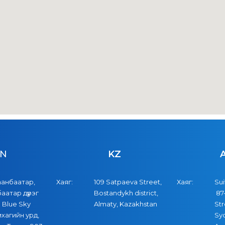
N
KZ
аанбаатар,
Хаяг:
109 Satpaeva Street,
Хаяг:
Sui
баатар дүүрэг
Bostandykh district,
87-
 Blue Sky
Almaty, Kazakhstan
Str
хагийн урд,
Sy