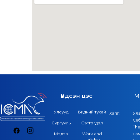
Үндсэн цэс
M
Улсууд
Бидний тухай
Хаяг:
Ул
Сүх
Сургууль
Сэтгэгдэл
The
Мэдээ
Work and
цам
Holiday