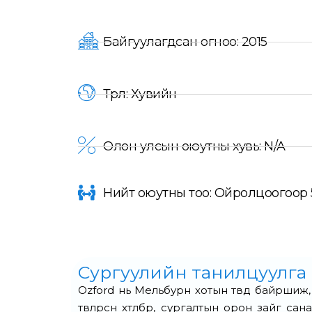
Байгуулагдсан огноо: 2015
Төрөл: Хувийн
Олон улсын оюутны хувь: N/A
Нийт оюутны тоо: Ойролцоогоор 
Сургуулийн танилцуулга
Ozford нь Мельбурн хотын төвд байршиж, х
төвлөрсөн хөтөлбөр, сургалтын орон зай