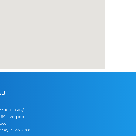
AU
te 1601-1602/
89 Liverpool
eet,
dney, NSW 2000