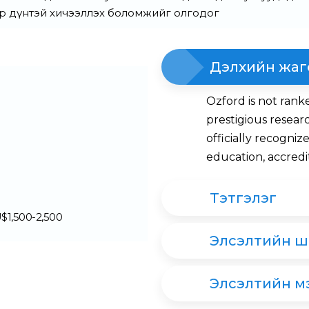
й үр дүнтэй хичээллэх боломжийг олгодог
Дэлхийн жаг
Ozford is not rank
prestigious researc
officially recognize
education, accre
Тэтгэлэг
$1,500-2,500
Элсэлтийн ш
Элсэлтийн м