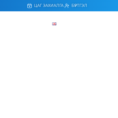
ЦАГ ЗАХИАЛГА
БҮРТГЭЛ
ЛЛАХ, АМРАХ ХӨТӨЛБӨР
on