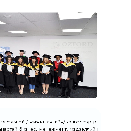
лсэгчтэй / жижиг ангийн/ хэлбэрээр өөртөө
 чанартай бизнес, менежмент, мэдээллийн