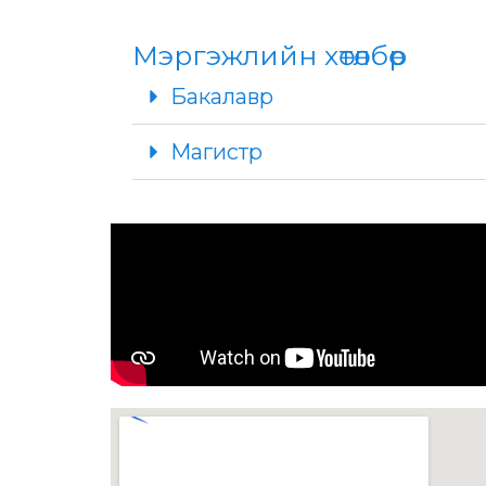
Мэргэжлийн хөтөлбөр
Бакалавр
Магистр