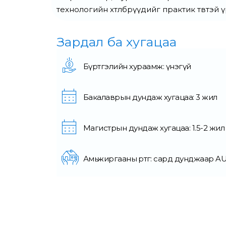
технологийн хөтөлбөрүүдийг практик төвтэ
Зардал ба хугацаа
Бүртгэлийн хураамж: үнэгүй
Бакалаврын дундаж хугацаа: 3 жил
Магистрын дундаж хугацаа: 1.5-2 жил
Амьжиргааны өртөг: сард дунджаар AU