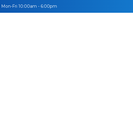
Mon-Fri 10:00am - 6:00pm
УЛСУУД
СУРГУУЛЬ
ВИЗ
МЭДЭЭ
ВЛОГ
АЖИ
e of Higher Educati