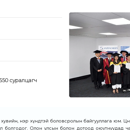
550 суралцагч
увийн, нэр хүндтэй боловсролын байгууллага юм. Цөөн э
г санал болгодог. Олон улсын болон дотоод оюутнуудад