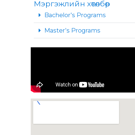
Мэргэжлийн хөтөлбөр
Bachelor's Programs
Master's Programs