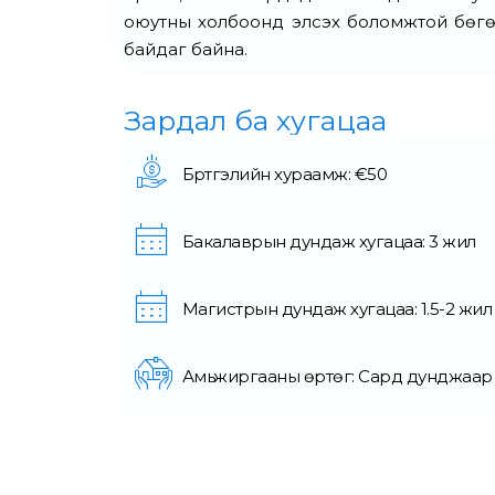
оюутны холбоонд элсэх боломжтой бөгөө
байдаг байна.
Зардал ба хугацаа
Бүртгэлийн хураамж: €50
Бакалаврын дундаж хугацаа: 3 жил
Магистрын дундаж хугацаа: 1.5-2 жил
Амьжиргааны өртөг: Сард дунджаар €