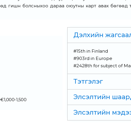
д гишүүн болсныхоо дараа оюутны карт авах бөгөөд 
Дэлхийн жагсаа
#15th in Finland
#903rd in Europe
#2428th for subject of M
Тэтгэлэг
Элсэлтийн шаар
1,000-1,500
Элсэлтийн мэдэ