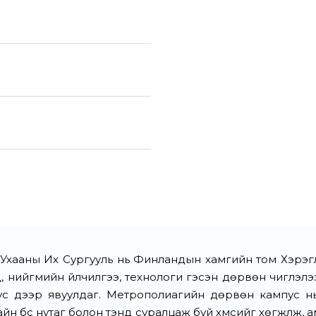
хааны Их Сургууль нь Финландын хамгийн том Хэрэг
энд, нийгмийн үйлчилгээ, технологи гэсэн дөрвөн чиглэ
ус дээр явуулдаг. Метрополиагийн дөрвөн кампус нь 
айн бүс нутаг болон тэнд суралцаж буй хүмүүсийг хөгжүүлж,