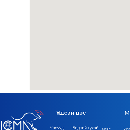
Үндсэн цэс
M
Улсууд
Бидний тухай
Хаяг:
Ул