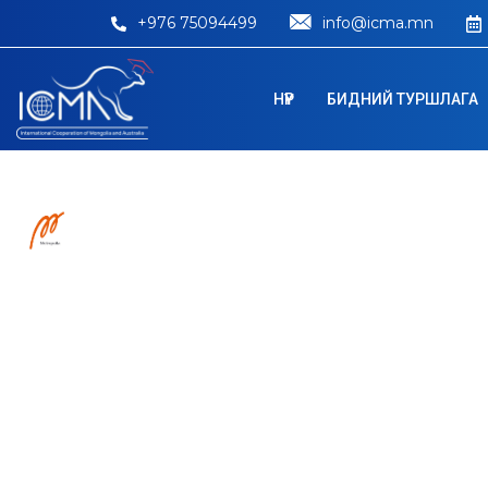
+976 75094499
info@icma.mn
НҮҮР
БИДНИЙ ТУРШЛАГА
Metropolia Univ