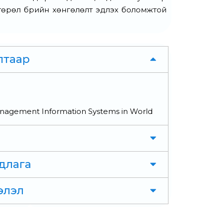
төрөл бүрийн хөнгөлөлт эдлэх боломжтой
лтаар
anagement Information Systems in World
длага
элэл