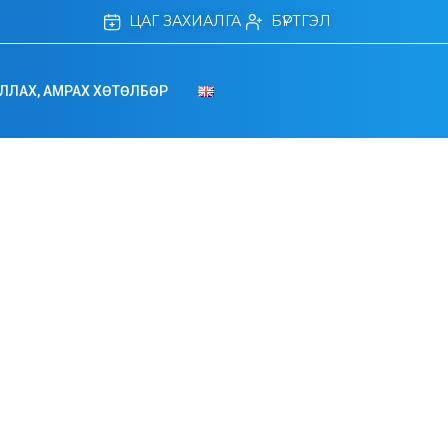
ЦАГ ЗАХИАЛГА
БҮРТГЭЛ
ЛЛАХ, АМРАХ ХӨТӨЛБӨР
ciences