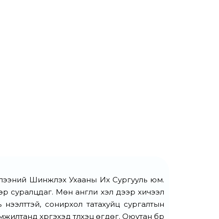
лээний Шинжлэх Ухааны Их Сургууль юм.
лээр суралцдаг. Мөн англи хэл дээр хичээл
нээлттэй, сонирхол татахуйц сургалтын
 амжилтанд хүргэхэд түлхэц өгдөг. Оюутан бүр