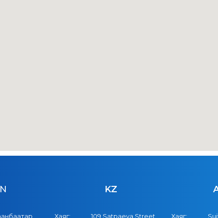
N
KZ
аанбаатар,
Хаяг:
109 Satpaeva Street,
Хаяг:
Sui