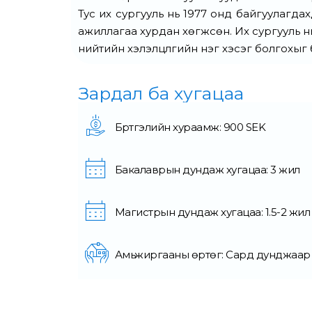
Тус их сургууль нь 1977 онд байгуулагда
ажиллагаа хурдан хөгжсөн. Их сургууль н
нийтийн хэлэлцүүлгийн нэг хэсэг болгохыг
Зардал ба хугацаа
Бүртгэлийн хураамж: 900 SEK
Бакалаврын дундаж хугацаа: 3 жил
Магистрын дундаж хугацаа: 1.5-2 жил
Амьжиргааны өртөг: Сард дунджаар 8