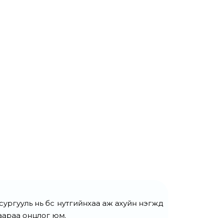
гууль нь бүс нутгийнхаа аж ахуйн нэгжүүд
аараа онцлог юм.