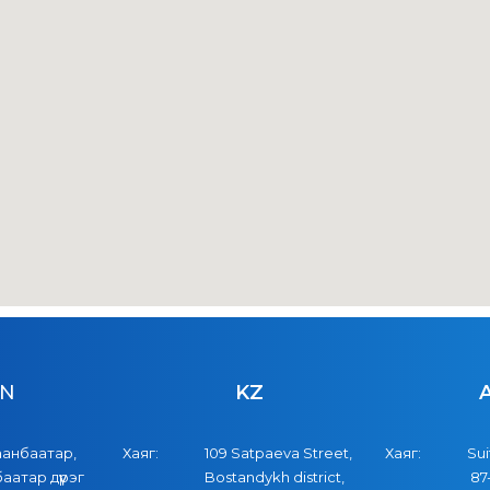
N
KZ
аанбаатар,
Хаяг:
109 Satpaeva Street,
Хаяг:
Sui
баатар дүүрэг
Bostandykh district,
87-