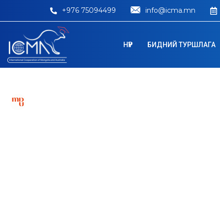
+976 75094499
info@icma.mn
НҮҮР
БИДНИЙ ТУРШЛАГА
Mälardalen Univ