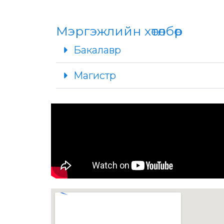
Мэргэжлийн хөтөлбөр
Бакалавр
Магистр