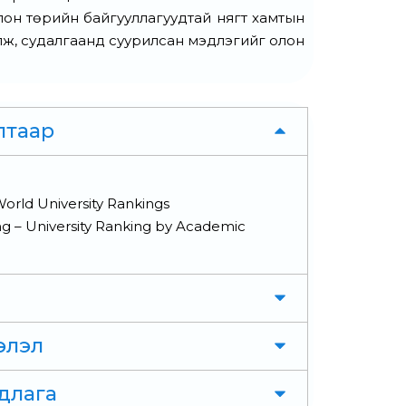
олон төрийн байгууллагуудтай нягт хамтын
лж, судалгаанд суурилсан мэдлэгийг олон
лтаар
orld University Rankings
g – University Ranking by Academic
элэл
длага