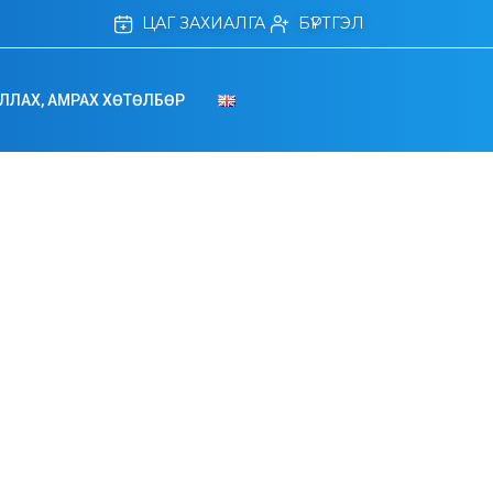
ЦАГ ЗАХИАЛГА
БҮРТГЭЛ
ЛЛАХ, АМРАХ ХӨТӨЛБӨР