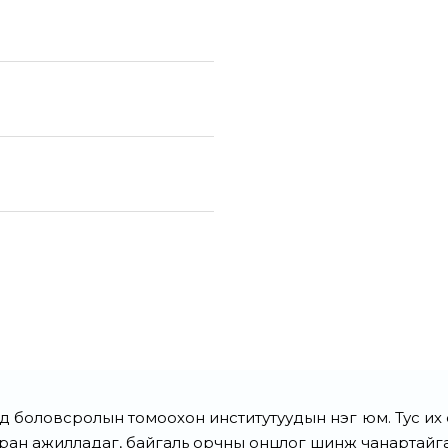
боловсролын томоохон институтуудын нэг юм. Тус их сур
тран ажилладаг, байгаль орчны онцлог шинж чанартайг