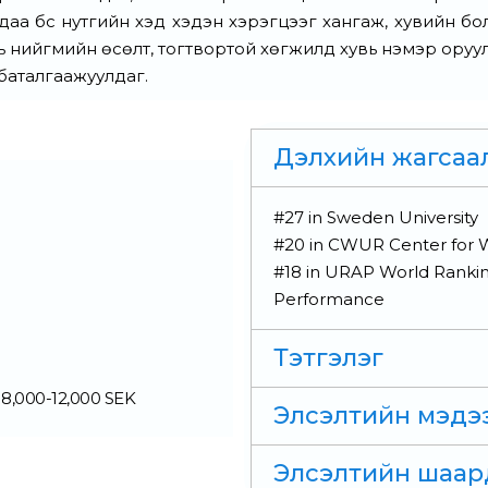
хдаа бүс нутгийн хэд хэдэн хэрэгцээг хангаж, хувийн б
ь нийгмийн өсөлт, тогтвортой хөгжилд хувь нэмэр оруу
 баталгаажуулдаг.
Дэлхийн жагсаа
#27 in Sweden University
#20 in CWUR Center for W
#18 in URAP World Rankin
Performance
Тэтгэлэг
,000-12,000 SEK
Элсэлтийн мэдэ
Элсэлтийн шаар