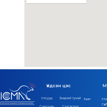
Үндсэн цэс
M
Улсууд
Бидний тухай
Хаяг:
Ул
Сүх
Сургууль
Сэтгэгдэл