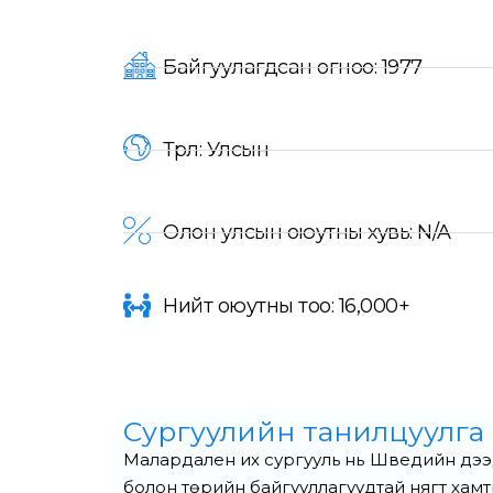
Байгуулагдсан огноо: 1977
Төрөл: Улсын
Олон улсын оюутны хувь: N/A
Нийт оюутны тоо: 16,000+
Сургуулийн танилцуулга
Малардален их сургууль нь Шведийн дээд 
болон төрийн байгууллагуудтай нягт хам