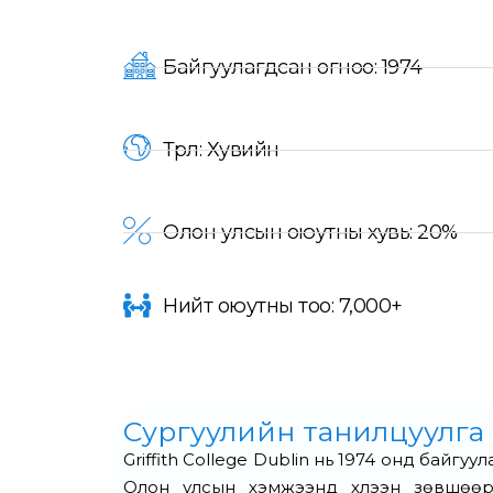
Байгуулагдсан огноо: 1974
Төрөл: Хувийн
Олон улсын оюутны хувь: 20%
Нийт оюутны тоо: 7,000+
Сургуулийн танилцуулга
Griffith College Dublin нь 1974 онд байг
Олон улсын хэмжээнд хүлээн зөвшөөрө