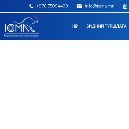
+976 75094499
info@icma.mn
НҮҮР
БИДНИЙ ТУРШЛАГА
Griffith College