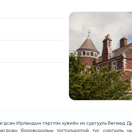
уулагдсан Ирландын тэргүүлэх хувийн их сургууль бөгөөд 
гдсөн боловсролын тогтолцоотой тус сургууль нь 