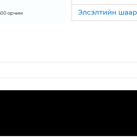
Элсэлтийн шаар
500 орчим