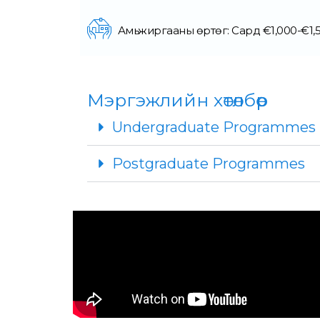
Амьжиргааны өртөг: Сард €1,000-€1,
Мэргэжлийн хөтөлбөр
Undergraduate Programmes
Postgraduate Programmes