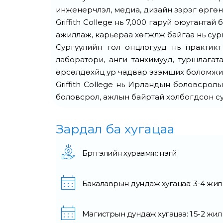
инженерчлэл, медиа, дизайн зэрэг өргөн 
Griffith College нь 7,000 гаруй оюутанта
ажиллаж, карьераа хөгжүүлж байгаа нь су
Сургуулийн гол онцлогууд нь практикт 
лаборатори, анги танхимууд, туршлага
өрсөлдөхүйц ур чадвар эзэмших боломжи
Griffith College нь Ирландын боловсролы
боловсрол, ажлын байртай холбогдсон с
Зардал ба хугацаа
Бүртгэлийн хураамж: үнэгүй
Бакалаврын дундаж хугацаа: 3-4 жил
Магистрын дундаж хугацаа: 1.5-2 жил