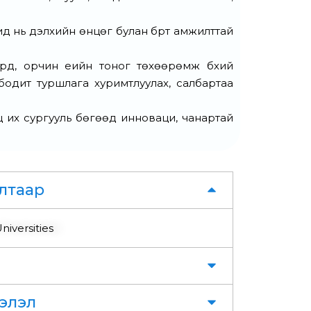
чид нь дэлхийн өнцөг булан бүрт амжилттай
үүд, орчин үеийн тоног төхөөрөмж бүхий
одит туршлага хуримтлуулах, салбартаа
ц их сургууль бөгөөд инноваци, чанартай
лтаар
iversities
элэл