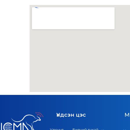
Үндсэн цэс
M
Улсууд
Бидний тухай