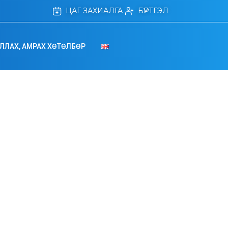
ЦАГ ЗАХИАЛГА
БҮРТГЭЛ
ЛЛАХ, АМРАХ ХӨТӨЛБӨР