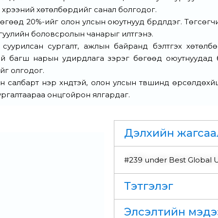
хүрээний хөтөлбөрүүдийг санал болгодог.
й бөгөөд 20%-ийг олон улсын оюутнууд бүрдүүлдэг. Төгсөг
ргуулийн боловсролын чанарыг илтгэнэ.
суурилсан сургалт, ажлын байранд бэлтгэх хөтөлбөр
тай багш нарын удирдлага зэрэг бөгөөд оюутнуудад б
йг олгодог.
н салбарт нэр хүндтэй, олон улсын түвшинд өрсөлдөхүй
ургалтаараа онцгойрон ялгардаг.
Дэлхийн жагсаа
#239 under Best Global Un
Тэтгэлэг
Элсэлтийн мэдэ