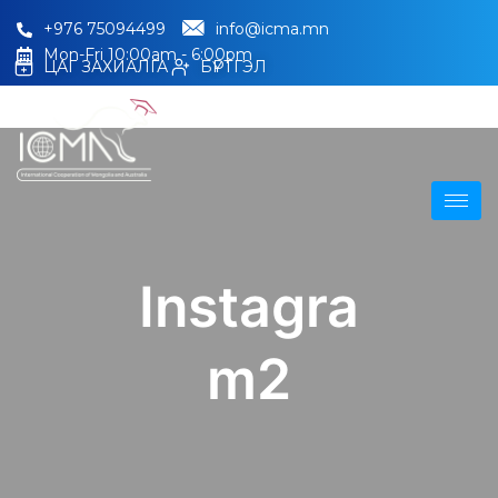
+976 75094499
info@icma.mn
Mon-Fri 10:00am - 6:00pm
ЦАГ ЗАХИАЛГА
БҮРТГЭЛ
Instagra
m2