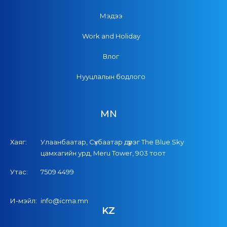
Мэдээ
Work and Holiday
Влог
Нууцлалын бодлого
MN
Хаяг:
Улаанбаатар, Сүхбаатар дүүрэг The Blue Sky
цамхагийн урд, Meru Tower, 903 тоот
Утас:
7509 4499
И-мэйл:
info@icma.mn
KZ