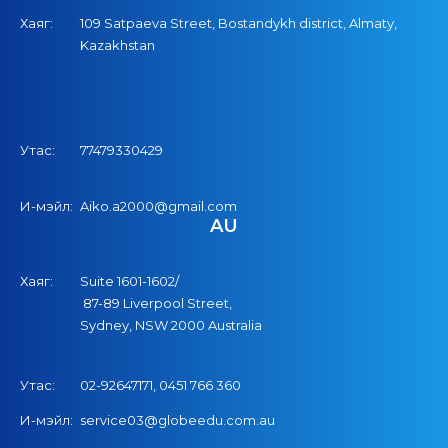
Хаяг:
109 Satpaeva Street, Bostandykh district, Almaty,
Kazakhstan
Утас:
77479330429
И-мэйл:
Aiko.a2000@gmail.com
AU
Хаяг:
Suite 1601-1602/
87-89 Liverpool Street,
Sydney, NSW 2000 Australia
Утас:
02-92647171,
04
51
766
360
И-мэйл:
service03@globeedu.com.au