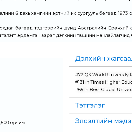
лийн 6 дахь хамгийн эртний их сургууль бөгөөд 1973 о
хдаг бөгөөд тэдгээрийн дунд Австралийн Ерөнхий сай
тгэлэгт эрдэмтэн зэрэг дэлхийн түвшний манлайлагчид 
Дэлхийн жагсаа
#72 QS World University 
#131 in Times Higher Edu
#65 in Best Global Unive
Тэтгэлэг
Элсэлтийн мэдэ
2,500 орчим