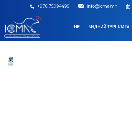
+976 75094499
info@icma.mn
НҮҮР
БИДНИЙ ТУРШЛАГА
University of We