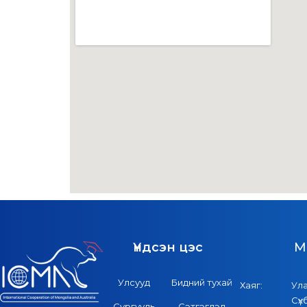
Үндсэн цэс
M
Улсууд
Бидний тухай
Хаяг:
Ул
Сүх
Сургууль
Сэтгэгдэл