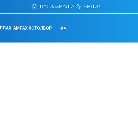
ЦАГ ЗАХИАЛГА
БҮРТГЭЛ
ЛЛАХ, АМРАХ ХӨТӨЛБӨР