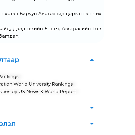
н хүртэл Баруун Австралид цорын ганц их
д, Дээд шүүхийн 5 шүүгч, Австралийн Төв
багтдаг.
лтаар
Rankings
cation World University Rankings
rsities by US News & World Report
элэл