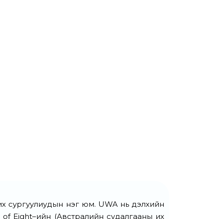
н их сургуулиудын нэг юм. UWA нь дэлхийн
 of Eight–ийн (Австралийн судалгааны их