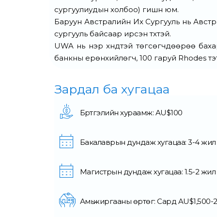
сургуулиудын холбоо) гишүүн юм.
Баруун Австралийн Их Сургууль нь Австра
сургууль байсаар ирсэн түүхтэй.
UWA нь нэр хүндтэй төгсөгчдөөрөө бахар
банкны ерөнхийлөгч, 100 гаруй Rhodes тэ
Зардал ба хугацаа
Бүртгэлийн хураамж: AU$100
Бакалаврын дундаж хугацаа: 3-4 жил
Магистрын дундаж хугацаа: 1.5-2 жил
Амьжиргааны өртөг: Сард AU$1,500-