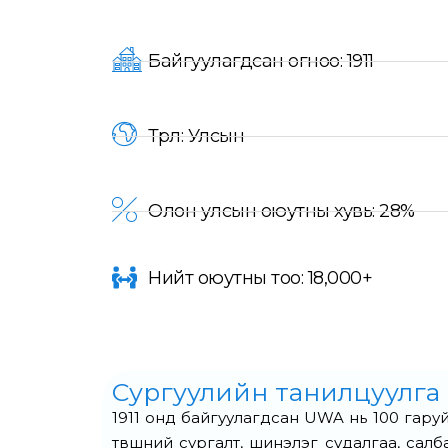
Байгуулагдсан огноо: 1911
Төрөл: Улсын
Олон улсын оюутны хувь: 28%
Нийт оюутны тоо: 18,000+
Сургуулийн танилцуулга
1911 онд байгуулагдсан UWA нь 100 гаруй
түвшний сургалт, шинэлэг судалгаа, сал