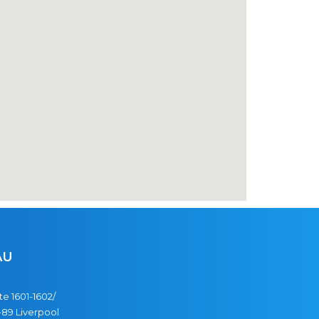
AU
te 1601-1602/
89 Liverpool