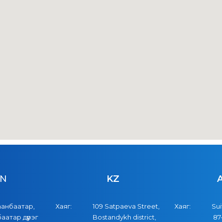
N
KZ
аанбаатар,
Хаяг:
109 Satpaeva Street,
Хаяг:
Sui
баатар дүүрэг
Bostandykh district,
87-