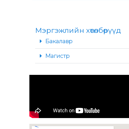
Мэргэжлийн хөтөлбөрүүд
Бакалавр
Магистр