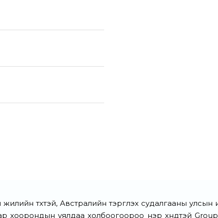
 жилийн түүхтэй, Австралийн тэргүүлэх судалгааны улсы
бар хоорондын уялдаа холбоогоороо нэр хүндтэй Group