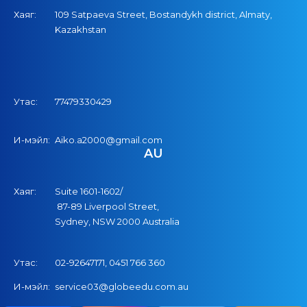
Хаяг:
109 Satpaeva Street, Bostandykh district, Almaty,
Kazakhstan
Утас:
77479330429
И-мэйл:
Aiko.a2000@gmail.com
AU
Хаяг:
Suite 1601-1602/
87-89 Liverpool Street,
Sydney, NSW 2000 Australia
Утас:
02-92647171,
04
51
766
360
И-мэйл:
service03@globeedu.com.au