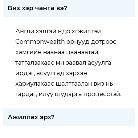
Виз хэр чанга вэ?
Англи хэлтэй өндөр хөгжилтэй
Commonwealth орнууд дотроос
хамгийн наанаа цаанаатай,
татгалзахаас өмнө заавал асуулга
ирдэг, асуулгад хэрхэн
хариулахаас шалтгаалан виз нь
гардаг, илүү шударга процесстэй.
Ажиллах эрх?