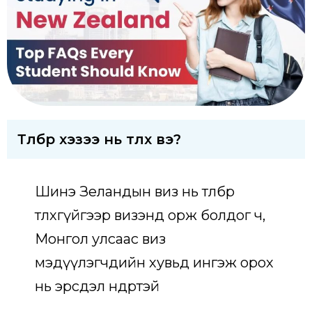
Төлбөрөө хэзээ нь төлөх вэ?
Шинэ Зеландын виз нь төлбөрөө
төлөхгүйгээр визэнд орж болдог ч,
Монгол улсаас виз
мэдүүлэгчдийн хувьд ингэж орох
нь эрсдэл өндөртэй