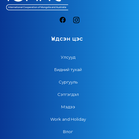
Үндсэн цэс
Улсууд
Бидний тухай
Сургууль
Сэтгэгдэл
Мэдээ
Work and Holiday
Влог