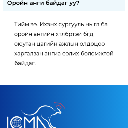
Оройн анги байдаг уу?
Тийм ээ. Ихэнх сургууль нь өглөө ба
оройн ангийн хөтөлбөртэй бөгөөд
оюутан цагийн ажлын олдоцоо
харгалзан ангиа солих боломжтой
байдаг.