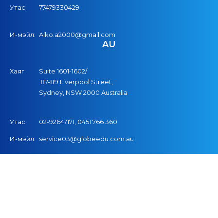
Утас:
77479330429
И-мэйл:
Aiko.a2000@gmail.com
AU
Хаяг:
Suite 1601-1602/
87-89 Liverpool Street,
Sydney, NSW 2000 Australia
Утас:
02-92647171,
04
51
766
360
И-мэйл:
service03@globeedu.com.au