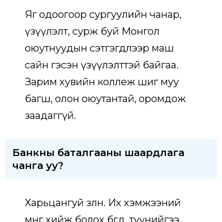
Яг одоогоор сургуулийн чанар,
үзүүлэлт, сурж буй Монгол
оюутнуудын сэтгэгдлээр маш
сайн гэсэн үзүүлэлттэй байгаа.
Зарим хувийн коллеж шиг муу
багш, олон оюутантай, оромдож
заадаггүй.
Банкны баталгааны шаардлага
чанга уу?
Харьцангуй зөөлөн. Их хэмжээний
мөнгө хийж болох бөгөөд, түүнийгээ