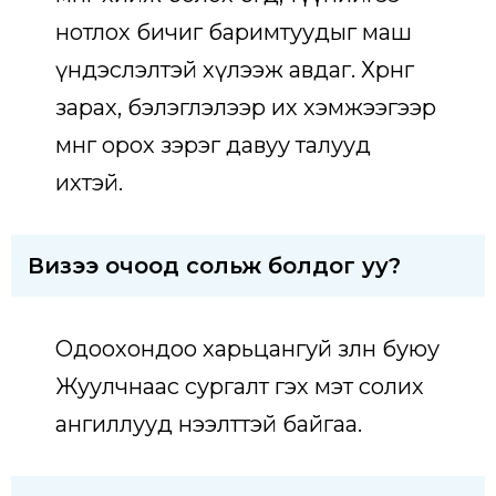
нотлох бичиг баримтуудыг маш
үндэслэлтэй хүлээж авдаг. Хөрөнгө
зарах, бэлэглэлээр их хэмжээгээр
мөнгө орох зэрэг давуу талууд
ихтэй.
Визээ очоод сольж болдог уу?
Одоохондоо харьцангуй зөөлөн буюу
Жуулчнаас сургалт гэх мэт солих
ангиллууд нээлттэй байгаа.