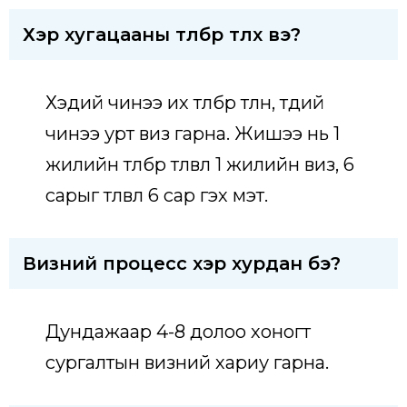
Хэр хугацааны төлбөрөө төлөх вэ?
Хэдий чинээ их төлбөр төлнө, төдий
чинээ урт виз гарна. Жишээ нь 1
жилийн төлбөр төлвөл 1 жилийн виз, 6
сарыг төлвөл 6 сар гэх мэт.
Визний процесс хэр хурдан бэ?
Дундажаар 4-8 долоо хоногт
сургалтын визний хариу гарна.