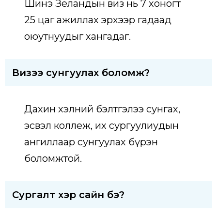
Шинэ Зеландын виз нь 7 хоногт
25 цаг ажиллах эрхээр гадаад
оюутнуудыг хангадаг.
Визээ сунгуулах боломж?
Дахин хэлний бэлтгэлээ сунгах,
эсвэл коллеж, их сургуулиудын
ангиллаар сунгуулах бүрэн
боломжтой.
Сургалт хэр сайн бэ?