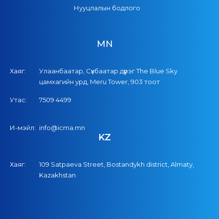
Нууцлалын бодлого
MN
Хаяг:
Улаанбаатар, Сүхбаатар дүүрэг The Blue Sky
цамхагийн урд, Meru Tower, 903 тоот
Утас:
7509 4499
И-мэйл:
info@icma.mn
KZ
Хаяг:
109 Satpaeva Street, Bostandykh district, Almaty,
Kazakhstan