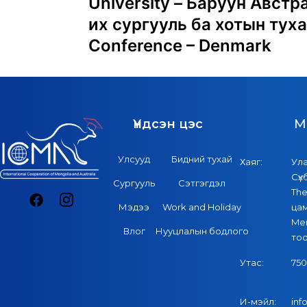
University – Баруун Авст
их сургууль ба хотын тух
Conference – Denmark
Үндсэн цэс
M
Улсууд
Бидний тухай
Хаяг:
Ул
Сүх
Сургууль
Сэтгэгдэл
The
Мэдээ
Work and Holiday
цам
Mer
Влог
Нууцлалын бодлого
то
Утас:
750
И-мэйл:
in