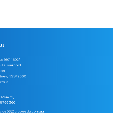
AU
te 1601-1602/
89 Liverpool
eet,
dney, NSW 2000
tralia
92647171,
51
766
360
rvice03@globeedu.com.au