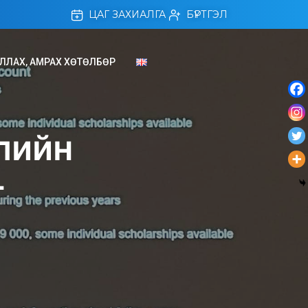
ЦАГ ЗАХИАЛГА
БҮРТГЭЛ
ЛЛАХ, АМРАХ ХӨТӨЛБӨР
лийн
г