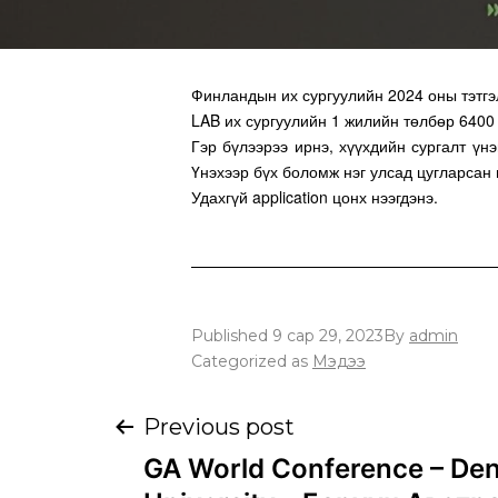
Финландын их сургуулийн 2024 оны тэтгэ
LAB их сургуулийн 1 жилийн төлбөр 6400 
Гэр бүлээрээ ирнэ, хүүхдийн сургалт үн
Үнэхээр бүх боломж нэг улсад цугларсан 
Удахгүй application цонх нээгдэнэ.
Published
9 сар 29, 2023
By
admin
Categorized as
Мэдээ
Previous post
GA World Conference – De