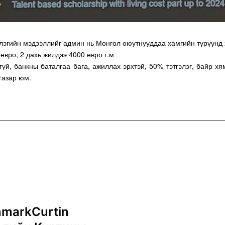
лэгийн мэдээллийг админ нь Монгол оюутнууддаа хамгийн түрүүнд 
евро, 2 дахь жилдээ 4000 евро г.м
эгүй, банкны баталгаа бага, ажиллах эрхтэй, 50% тэтгэлэг, байр х
газар юм.
nmarkCurtin