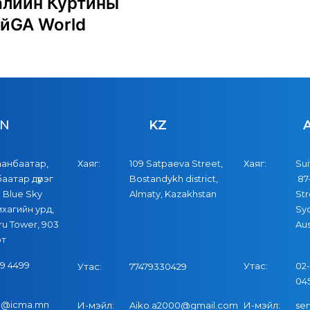
ралийн Куртины
айGA World
N
KZ
аанбаатар,
Хаяг:
109 Satpaeva Street,
Хаяг:
Sui
баатар дүүрэг
Bostandykh district,
87-
 Blue Sky
Almaty, Kazakhstan
Str
хагийн урд,
Sy
u Tower, 903
Aus
от
9 4499
Утас:
02-
Утас:
77479330429
04
fo@icma.mn
И-мэйл:
Aiko.a2000@gmail.com
И-мэйл:
se