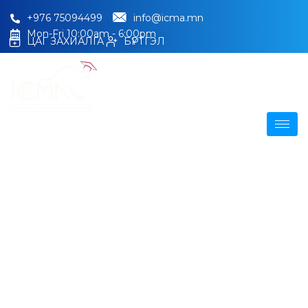
+976 75094499
info@icma.mn
Mon-Fri 10:00am - 6:00pm
ЦАГ ЗАХИАЛГА
БҮРТГЭЛ